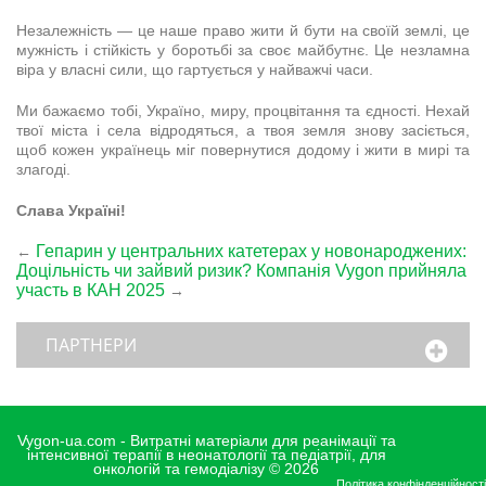
Незалежність — це наше право жити й бути на своїй землі, це
мужність і стійкість у боротьбі за своє майбутнє. Це незламна
віра у власні сили, що гартується у найважчі часи.
Ми бажаємо тобі, Україно, миру, процвітання та єдності. Нехай
твої міста і села відродяться, а твоя земля знову засіється,
щоб кожен українець міг повернутися додому і жити в мирі та
злагоді.
Слава Україні!
Гепарин у центральних катетерах у новонароджених:
←
Доцільність чи зайвий ризик?
Компанія Vygon прийняла
участь в КАН 2025
→
ПАРТНЕРИ
Vygon-ua.com - Витратні матеріали для реанімації та
інтенсивної терапії в неонатології та педіатрії, для
онкологій та гемодіалізу © 2026
Політика конфінденційності