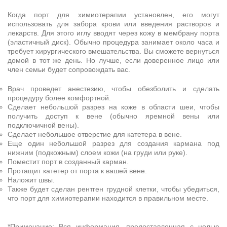
Когда порт для химиотерапии установлен, его могут
использовать для забора крови или введения растворов и
лекарств. Для этого иглу вводят через кожу в мембрану порта
(эластичный диск). Обычно процедура занимает около часа и
требует хирургического вмешательства. Вы сможете вернуться
домой в тот же день. Но лучше, если доверенное лицо или
член семьи будет сопровождать вас.
Врач проведет анестезию, чтобы обезболить и сделать
процедуру более комфортной.
Сделает небольшой разрез на коже в области шеи, чтобы
получить доступ к вене (обычно яремной вены или
подключичной вены).
Сделает небольшое отверстие для катетера в вене.
Еще один небольшой разрез для создания кармана под
нижним (подкожным) слоем кожи (на груди или руке).
Поместит порт в созданный карман.
Протащит катетер от порта к вашей вене.
Наложит швы.
Также будет сделан рентген грудной клетки, чтобы убедиться,
что порт для химиотерапии находится в правильном месте.
*Примечание: Вся информация, предоставленная с целью