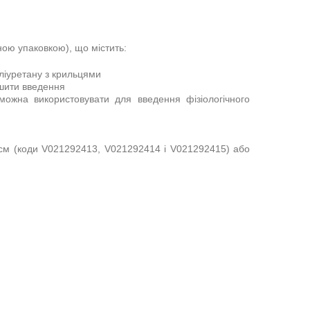
йною упаковкою), що містить:
ліуретану з крильцями
гшити введення
можна використовувати для введення фізіологічного
 см (коди V021292413, V021292414 і V021292415) або