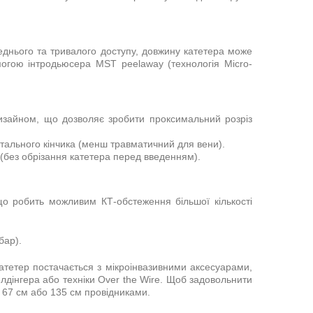
нього та тривалого доступу, довжину катетера може
могою інтродьюсера MST peelaway (технологія Micro-
изайном, що дозволяє зробити проксимальний розріз
истального кінчика (менш травматичний для вени).
(без обрізання катетера перед введенням).
що робить можливим КТ-обстеження більшої кількості
бар).
Катетер постачається з мікроінвазивними аксесуарами,
лдінгера або техніки Over the Wire. Щоб задовольнити
, 67 см або 135 см провідниками.