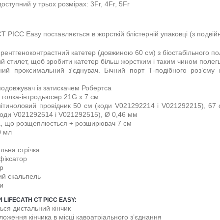
оступний у трьох розмірах: 3Fr, 4Fr, 5Fr
CT PICC Easy поставляється в жорсткій блістерній упаковці (з подві
 рентгеноконтрастний катетер (довжиною 60 см) з біостабільного по
й стилет, щоб зробити катетер більш жорстким і таким чином поле
ний проксимальний з'єднувач. Бічний порт Т-подібного роз’єму 
подовжувач із затискачем Робертса
 голка-інтродьюсер 21G x 7 см
ітиноловий провідник 50 см (коди V021292214 і V021292215), 67
коди V021292514 і V021292515), Ø 0,46 мм
, що розщеплюється + розширювач 7 см
0 мл
льна стрічка
 фіксатор
р
й скальпель
ки
 LIFECATH CT PICC EASY:
ться дистальний кінчик
ложення кінчика в місці кавоатріального з’єднання