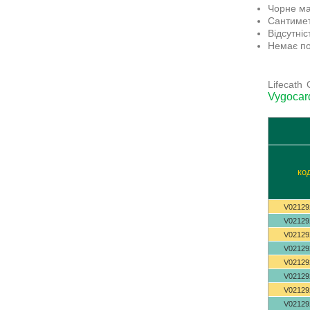
Чорне ма
Сантимет
Відсутніс
Немає по
Lifecath
Vygocar
ко
V02129
V02129
V02129
V02129
V02129
V02129
V02129
V02129