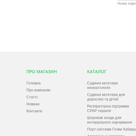
Назва згідн
ПРО МАГАЗИН
КАТАЛОГ
Головна
Судинні катетери
неонатологія
Про компанію
Судинні катетери для
Статті
дорослих та дітей
Новини
Респіраторна підтримка
СPAP терапiя
Контакти
Шлункові зонди для
ентерального харчування
Порт-системи Голки Хубера