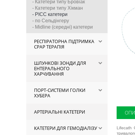
- Катетери типу Бровіак
- Катетери типу Хікман
- PICC катетери
- по Сельдінгеру
- Midline (середні) катетери
РЕСПІРАТОРНА ПІДТРИМКА
СPAP ТЕРАПIЯ
ШЛУНКОВІ ЗОНДИ ДЛЯ
ЕНТЕРАЛЬНОГО
ХАРЧУВАННЯ
ПОРТ-СИСТЕМИ ГОЛКИ
ХУБЕРА
АРТЕРІАЛЬНІ КАТЕТЕРИ
ОПИ
КАТЕТЕРИ ДЛЯ ГЕМОДІАЛІЗУ
Lifecath
тривалог