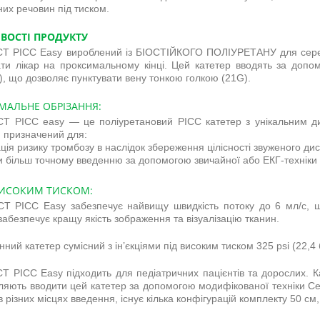
них речовин під тиском.
ВОСТІ ПРОДУКТУ
 CT PICC Easy вироблений із БІОСТІЙКОГО ПОЛІУРЕТАНУ для серед
ти лікар на проксимальному кінці. Цей катетер вводять за допо
r), що дозволяє пунктувати вену тонкою голкою (21G).
МАЛЬНЕ ОБРІЗАННЯ:
 CT PICC easy — це поліуретановий PICC катетер з унікальним д
, призначений для:
зація ризику тромбозу в наслідок збереження цілісності звуженого д
и більш точному введенню за допомогою звичайної або ЕКГ-техніки 
ВИСОКИМ ТИСКОМ:
 CT PICC Easy забезпечує найвищу швидкість потоку до 6 мл/с, 
 забезпечує кращу якість зображення та візуалізацію тканин.
ний катетер сумісний з ін’єкціями під високим тиском 325 psi (22,4 
 CT PICC Easy підходить для педіатричних пацієнтів та дорослих. 
оляють вводити цей катетер за допомогою модифікованої техніки Се
 різних місцях введення, існує кілька конфігурацій комплекту 50 см