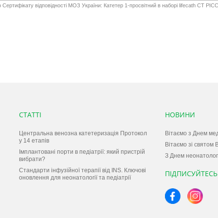
о Сертифікату відповідності МОЗ України: Катетер 1-просвітний в наборі lifecath CT PICC
СТАТТІ
НОВИНИ
Центральна венозна катетеризація Протокол
Вітаємо з Днем ме
у 14 етапів
Вітаємо зі святом 
Імплантовані порти в педіатрії: який пристрій
З Днем неонатолог
вибрати?
Стандарти інфузійної терапії від INS. Ключові
ПІДПИСУЙТЕСЬ
оновлення для неонатології та педіатрії