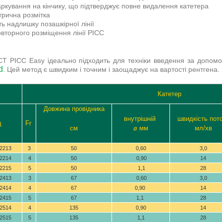
ркування на кінчику, що підтверджує повне видалення катетера
рична розмітка
ть надлишку позашкірної лінії
вторного розміщення лінії PICC
 CT PICC Easy ідеально підходить для техніки введення за допом
d
. Цей метод є швидким і точним і заощаджує на вартості рентгена.
Катетер
Довжина провідника
внутрішній
швидкість пот
д
Fr
см
⌀ мм
мл/хв
2213
3
50
0,60
3,0
2214
4
50
0,90
14
2215
5
50
1,1
28
2413
3
67
0,60
3,0
2414
4
67
0,90
14
2415
5
67
1,1
28
2514
4
135
0,90
14
2515
5
135
1,1
28