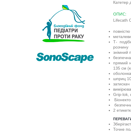
Катетер д
ОПИС:
Lifecath 
повністю
металеви
Т- подіб
розчину
знімний 
безпечна
прямий н
135 см (
оболонка
шприц 1
затискач
вимірюва
Grip-lok,
Біонекто
безпечни
2 етикет
ПЕРЕВАГИ
Зберігає
Точне по