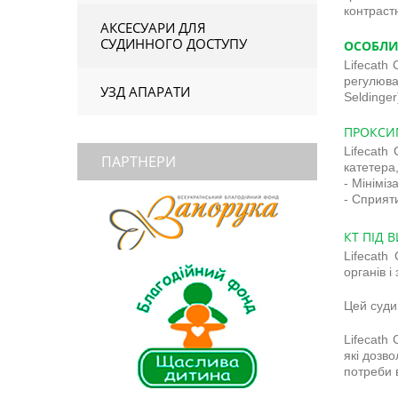
контраст
АКСЕСУАРИ ДЛЯ
СУДИННОГО ДОСТУПУ
ОСОБЛИ
Lifecath
регулюва
УЗД АПАРАТИ
Seldinge
ПРОКСИ
Lifecath
ПАРТНЕРИ
катетера
- Мінімі
- Сприят
КТ ПІД 
Lifecath
органів і
Цей судин
Lifecath
які дозв
потреби в