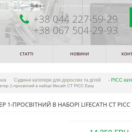
+38 044 227-59-29
+38 067 504-29-93
СТАТТІ
НОВИНИ
КОН
вна
Судинні катетери для дорослих та дітей
- PICC кат
етер 1-просвітний в наборі lifecath CT PICC Easy
ЕР 1-ПРОСВІТНИЙ В НАБОРІ LIFECATH CT PICC