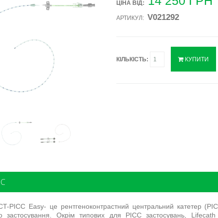
14 250
ГРН
ЦІНА ВIД:
V021292
АРТИКУЛ:
КІЛЬКІСТЬ:
КУПИТИ
С
 CT-PICC Easy- це рентгеноконтрастний центральний катетер (P
о застосування. Окрім типових для PICC застосувань, Lifecat