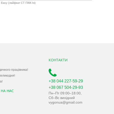
 Easy (лайфкат СТ ПІКК Ізі)
КОНТАКТИ
дичного працівника!
Великодня!
+38 044 227-59-29
а!
+38 067 504-29-93
 НА НАС
Пн–Пт 09:00–18:00,
Сб–Вс вихідний
vygonua@gmail.com