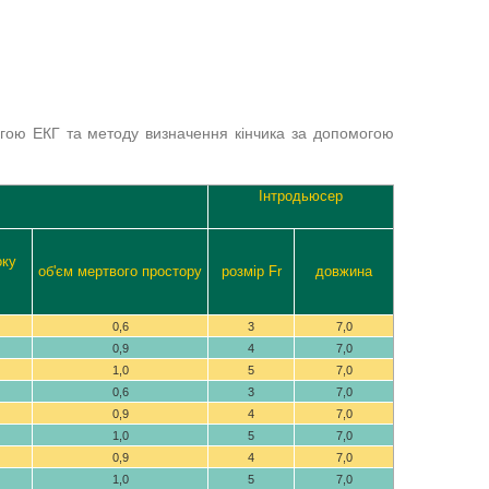
огою ЕКГ та методу визначення кінчика за допомогою
Інтродьюсер
оку
об'єм мертвого простору
розмір Fr
довжина
0,6
3
7,0
0,9
4
7,0
1,0
5
7,0
0,6
3
7,0
0,9
4
7,0
1,0
5
7,0
0,9
4
7,0
1,0
5
7,0