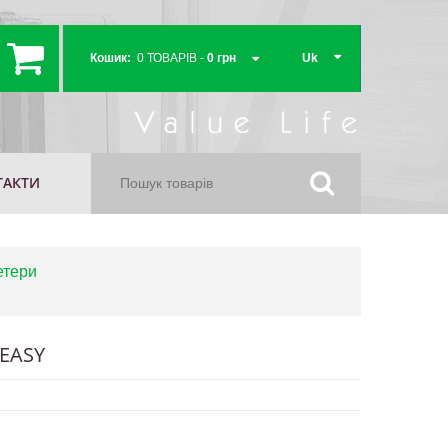
Кошик:
0 ТОВАРІВ -
0 грн
Uk
Кошик порожній
ТАКТИ
етери
 EASY