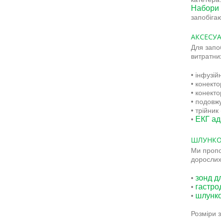
Набори 
запобіга
АКСЕСУ
Для запо
витратних
• інфузі
• конект
• конект
• подовж
• трійник
ЕКГ ад
•
ШЛУНКО
Ми пропо
дорослих
зонд д
•
гастро
•
шлунко
•
Розміри 