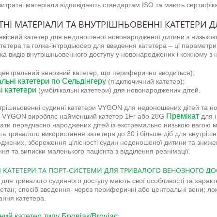
витратні матеріали відповідають стандартам ISO та мають сертифікат
ТНІ МАТЕРІАЛИ ТА ВНУТРІШНЬОВЕННІ КАТЕТЕРИ ДЛ
якісний катетер для недоношеної новонародженої дитини з низькою 
атетера та голка-інтродьюсер для введення катетера – ці параметри
лька видів внутрішньовенного доступу у новонароджених і кожному з 
центральний венозний катетер, що периферично вводиться);
льні катетери по Сельдінгеру
(підключичний катетер);
і катетери
(умбілікальні катетери) для новонароджених дітей.
трішньовенні судинні катетери VYGON для недоношених дітей та но
Премікат
 VYGON виробляє найменший катетер 1Fr або 28G
для н
ати передчасно народжених дітей із екстремально низькою вагою м
ть тривалого використання катетера до 30 і більше діб для внутріш
джених, збереження цілісності судин недоношеної дитини та знижен
ня та виписки маленького пацієнта з відділення реанімації.
 КАТЕТЕРИ ТА ПОРТ-СИСТЕМИ ДЛЯ ТРИВАЛОГО ВЕНОЗНОГО ДО
 для тривалого судинного доступу мають свої особливості та характ
ретан; спосіб введення- через периферичні або центральні вени; лок
ання катетера.
ний катетер типу Бровіак/Broviac
;