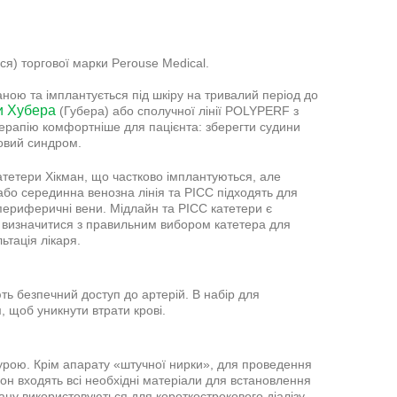
ся) торгової марки Perouse Medical.
ною та імплантується під шкіру на тривалий період до
и Хубера
(Губера) або сполучної лінії POLYPERF з
ерапію комфортніше для пацієнта: зберегти судини
ьовий синдром.
катетери Хікман, що частково імплантуються, але
 або серединна венозна лінія та PICC підходять для
 периферичні вени. Мідлайн та PICC катетери є
е визначитися з правильним вибором катетера для
ьтація лікаря.
ь безпечний доступ до артерій. В набір для
, щоб уникнути втрати крові.
дурою. Крім апарату «штучної нирки», для проведення
гон входять всі необхідні матеріали для встановлення
тану використовуються для короткострокового діалізу.