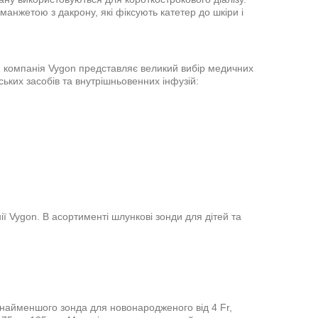
манжетою з дакрону, які фіксують катетер до шкіри і
ня компанія Vygon представляє великий вибір медичних
ських засобів та внутрішньовенних інфузій:
 Vygon. В асортименті шлункові зонди для дітей та
 найменшого зонда для новонародженого від 4 Fr,