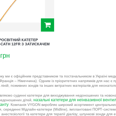
РОСВІТНИЙ КАТЕТЕР
-CATH 12FR З ЗАТИСКАЧЕМ
грн
оку ми є офіційним представником та постачальником в Україні мед
ранція – Німеччина). Одним із пріоритетних напрямків для нас є пр
ліній, поживних зондів та інших витратних матеріалів для неонатологі
вляємо судинні катетери для виходжування недоношених та новонаро
назальні катетери для неінвазивної вентил
недоношених дітей,
анту
. Компанія VYGON виробляє широкий асортимент центральних
я, серединні Мідлайн-катетери (Midline), імплантовані ПОРТ-систем
, анестезіології та катетери для терапії діалізу; шлункові зонди для