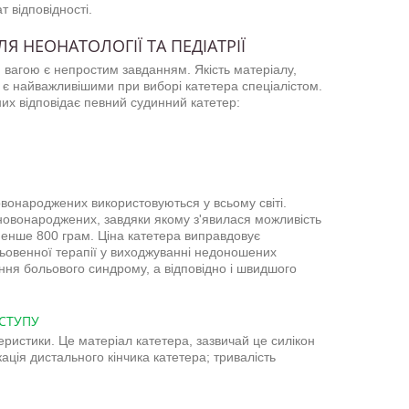
 відповідності.
Я НЕОНАТОЛОГІЇ ТА ПЕДІАТРІЇ
вагою є непростим завданням. Якість матеріалу,
 є найважливішими при виборі катетера спеціалістом.
них відповідає певний судинний катетер:
вонароджених використовуються у всьому світі.
овонароджених, завдяки якому з'явилася можливість
енше 800 грам. Ціна катетера виправдовує
ньовенної терапії у виходжуванні недоношених
ня больового синдрому, а відповідно і швидшого
СТУПУ
еристики. Це матеріал катетера, зазвичай це силікон
ація дистального кінчика катетера; тривалість